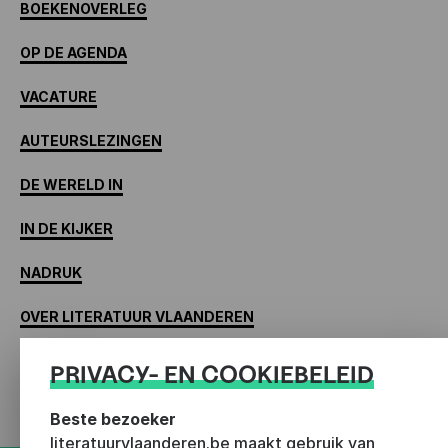
BOEKENOVERLEG
OP DE AGENDA
VACATURE
AUTEURSLEZINGEN
DE WERELD IN
IN DE KIJKER
NADRUK
OVER LITERATUUR VLAANDEREN
TALENT ONTWIKKELEN
PRIVACY- EN COOKIEBELEID
VERTALERSHUIS
Beste bezoeker
literatuurvlaanderen.be maakt gebruik van