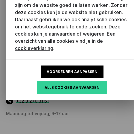
zijn om de website goed te laten werken. Zonder
deze cookies kun je de website niet gebruiken.
SCHRIJF JE IN VOOR ONZE NIEUWSBRIEVEN
Daarnaast gebruiken we ook analytische cookies
om het websitegebruik te onderzoeken. Deze
cookies kun je aanvaarden of weigeren. Een
CONTACT
overzicht van alle cookies vind je in de
cookieverklaring
.
Literatuur Vlaanderen
Lange Leemstraat 57, 2018 Antwerpen
(bezoekadres) en Van Noortstraat 20, 2018
VOORKEUREN AANPASSEN
Antwerpen (postadres)
ALLE COOKIES AANVAARDEN
info
@literatuurvlaanderen.be
+32 3 270 31 61
Maandag tot vrijdag, 9-17 uur