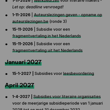
1-11-2026
|
Werkbeurzen
voor literaire makers -
Let op: deadline vervroegd!
1-11-2026
|
Auteurslezingen geven - opname op
auteurslezingen.be
(ronde 3)
15-11-2026
|
Subsidie voor een
fragmentvertaling in het Nederlands
15-11-2026
|
Subsidie voor een
fragmentvertaling uit het Nederlands
Januari 2027
15-1-2027 |
Subsidies voor
leesbevordering
April 2027
1-4-2027 |
Subsidies voor literaire organisaties
voor de meerjarige subsidieperiode van 1 januari
2028 tot en met 31 december 2032