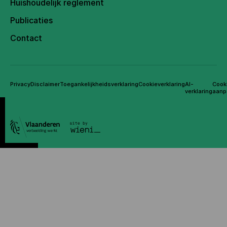
Huishoudelijk reglement
Publicaties
Contact
Privacy
Disclaimer
Toegankelijkheidsverklaring
Cookieverklaring
AI-
Cook
verklaring
aanp