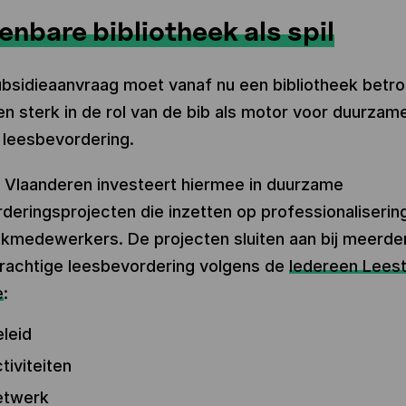
enbare bibliotheek als spil
subsidieaanvraag moet vanaf nu een bibliotheek betro
n sterk in de rol van de bib als motor voor duurzam
 leesbevordering.
r Vlaanderen investeert hiermee in duurzame
deringsprojecten die inzetten op professionaliserin
ekmedewerkers. De projecten sluiten aan bij meerder
rachtige leesbevordering volgens de
Iedereen Lees
e
:
leid
tiviteiten
etwerk