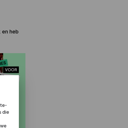
k en heb
ite-
s die
 we