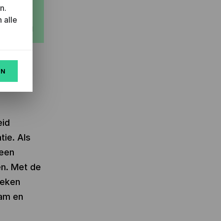
n.
 alle
EN
eid
ie. Als
 een
en. Met de
heken
aam en