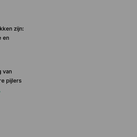
kken zijn:
e en
g van
e pijlers
t