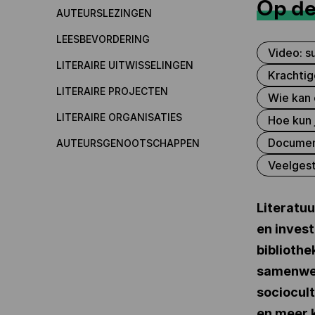
Op de
AUTEURSLEZINGEN
LEESBEVORDERING
Video: s
LITERAIRE UITWISSELINGEN
Krachtig
LITERAIRE PROJECTEN
Wie kan 
LITERAIRE ORGANISATIES
Hoe kun 
Documen
AUTEURSGENOOTSCHAPPEN
Veelges
Literatu
en inves
bibliothe
samenwer
sociocult
en meer 