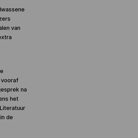
volwassene
zers
alen van
extra
de
 vooraf
egesprek na
ens het
Literatuur
in de