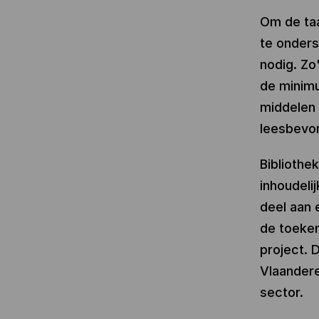
Om de taa
te onders
nodig. Zo
de minimu
middelen 
leesbevor
Bibliothe
inhoudeli
deel aan 
de toeken
project. 
Vlaandere
sector.