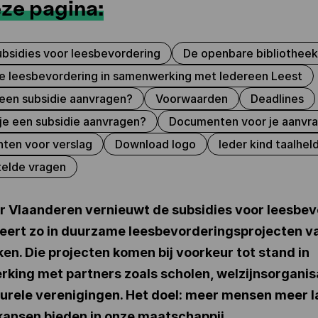
ze pagina:
ubsidies voor leesbevordering
De openbare bibliotheek 
e leesbevordering in samenwerking met Iedereen Leest
een subsidie aanvragen?
Voorwaarden
Deadlines
je een subsidie aanvragen?
Documenten voor je aanvr
ten voor verslag
Download logo
Ieder kind taalhel
telde vragen
ur Vlaanderen vernieuwt de subsidies voor leesbe
teert zo in duurzame leesbevorderingsprojecten v
ken. Die projecten komen bij voorkeur tot stand in
king met partners zoals scholen, welzijnsorganis
urele verenigingen. Het doel: meer mensen meer l
kansen bieden in onze maatschappij.