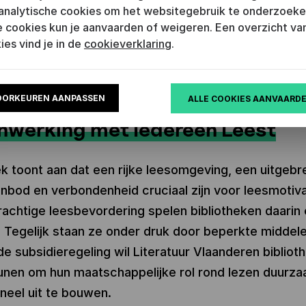
analytische cookies om het websitegebruik te onderzoeke
 cookies kun je aanvaarden of weigeren. Een overzicht van
ies vind je in de
cookieverklaring
.
ERING IN BIB BRUGGE
©
THE UNTOLD
OORKEUREN AANPASSEN
ALLE COOKIES AANVAARD
tige leesbevordering in
werking met Iedereen Leest
 toont aan dat een rijke leesomgeving, een uitgebr
bod en verbondenheid cruciaal zijn voor leesmotivat
krachtige leesbevordering spelen bibliotheken daarin
l. Tegelijk staan ze onder druk door beperkte middel
e subsidieregeling wil Literatuur Vlaanderen bibliot
nen om hun maatschappelijke rol rond lezen duurz
neel uit te bouwen.