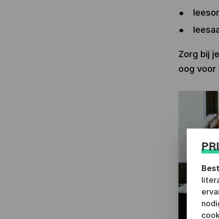
leeso
leesa
Zorg bij 
oog voor d
PR
Best
lite
erva
nodi
cook