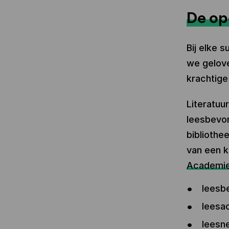
De op
Bij elke 
we gelove
krachtige
Literatuu
leesbevor
bibliothe
van een k
Academi
leesbe
leesac
leesn