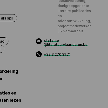
leesbevordering,
doelgroepgerichte
literaire publicaties
en
als spil
talentontwikkeling,
projectmedewerker
Elk verhaal telt
stefanie
aag
@literatuurvlaanderen.be
d
+32 3 270 31 71
vordering
an
aties en
aten lezen