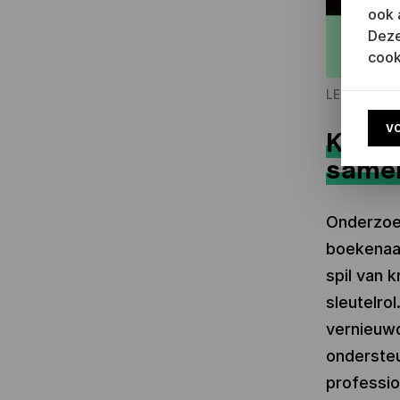
ook 
Deze
cook
LEESBEVORD
V
Krach
samen
Onderzoek
boekenaan
spil van 
sleutelro
vernieuwd
ondersteu
professio