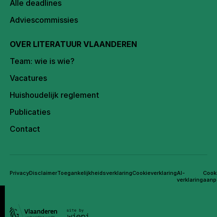
Alle deadlines
Adviescommissies
OVER LITERATUUR VLAANDEREN
Team: wie is wie?
Vacatures
Huishoudelijk reglement
Publicaties
Contact
Privacy
Disclaimer
Toegankelijkheidsverklaring
Cookieverklaring
AI-
Cook
verklaring
aanp