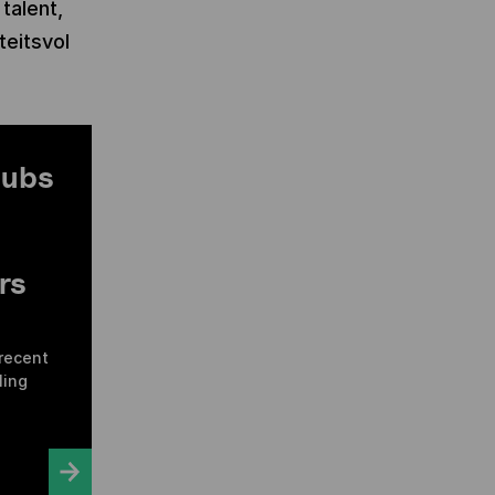
talent,
teitsvol
subs
ers
 recent
ling