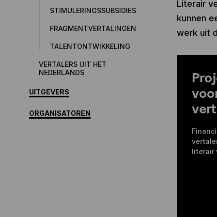
Literair v
STIMULERINGSSUBSIDIES
kunnen ee
FRAGMENTVERTALINGEN
werk uit d
TALENTONTWIKKELING
VERTALERS UIT HET
NEDERLANDS
Pro
voor
UITGEVERS
vert
ORGANISATOREN
Financi
vertale
literai