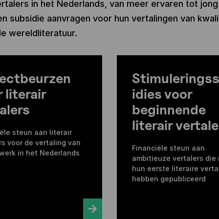
ertalers in het Nederlands, van meer ervaren tot jong 
n subsidie aanvragen voor hun vertalingen van kwali
e wereldliteratuur.
jectbeurzen
Stimulerings
 literair
idies voor
alers
beginnende
literair vertal
ële steun aan literair
rs voor de vertaling van
Financiële steun aan
r werk in het Nederlands
ambitieuze vertalers die
hun eerste literaire verta
hebben gepubliceerd