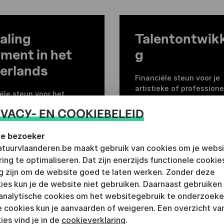
aling
Talentontwikk
gment in het
g
erlands
Financiële steun voor je
artistieke of professione
ële steun voor het
verdieping en ontwikkeli
en van een fragment van
IVACY- EN COOKIEBELEID
erstalig literair werk in
derlands
e bezoeker
ratuurvlaanderen.be maakt gebruik van cookies om je webs
ring te optimaliseren. Dat zijn enerzijds functionele cookie
g zijn om de website goed te laten werken. Zonder deze
ies kun je de website niet gebruiken. Daarnaast gebruiken
analytische cookies om het websitegebruik te onderzoeke
 cookies kun je aanvaarden of weigeren. Een overzicht van
ies vind je in de
cookieverklaring
.