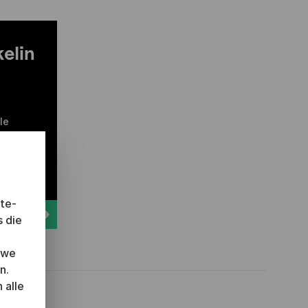
elin
le
ng
ite-
s die
 we
n.
 alle