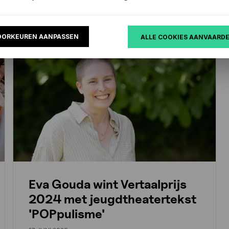
OORKEUREN AANPASSEN
ALLE COOKIES AANVAARD
TALENT ONTWIKKELEN
Eva Gouda wint Vertaalprijs
2024 met jeugdtheatertekst
'POPpulisme'