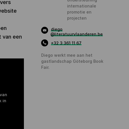
evers
internationale
website
promotie en
projecten
pen
diego
@literatuurvlaanderen.be
t van een
+32 3 361 11 67
Diego werkt mee aan het
gastlandschap Göteborg Book
Fair.
 van
 in