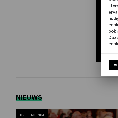
thea
lite
het
erva
nodi
Met dez
cook
vertale
ook 
theate
Deze
auteur 
cook
V
NIEUWS
OP DE AGENDA