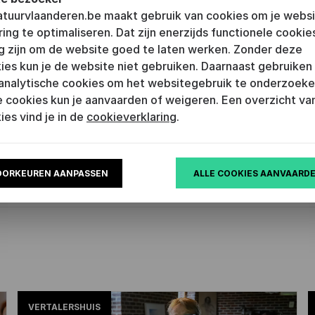
tertekst uit
ratuurvlaanderen.be maakt gebruik van cookies om je webs
 Nederlands
ring te optimaliseren. Dat zijn enerzijds functionele cookie
g zijn om de website goed te laten werken. Zonder deze
e subsidie krijg je als
ies kun je de website niet gebruiken. Daarnaast gebruiken
r de kans om een
analytische cookies om het websitegebruik te onderzoeke
rtekst van een Vlaamse
 cookies kun je aanvaarden of weigeren. Een overzicht van
integraal te vertalen.
ies vind je in de
cookieverklaring
.
OORKEUREN AANPASSEN
ALLE COOKIES AANVAARD
VERTALERSHUIS