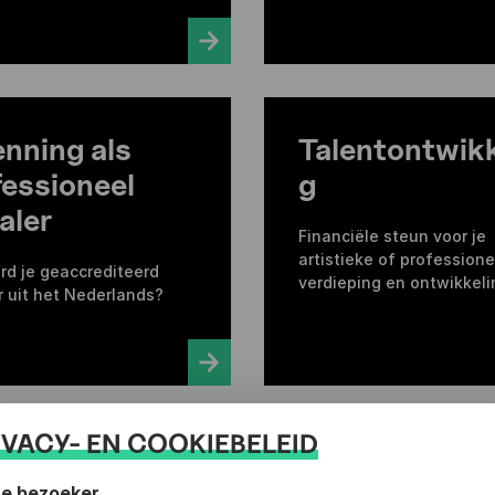
enning als
Talentontwikk
fessioneel
g
aler
Financiële steun voor je
artistieke of professione
rd je geaccrediteerd
verdieping en ontwikkeli
r uit het Nederlands?
IVACY- EN COOKIEBELEID
aling van een
e bezoeker