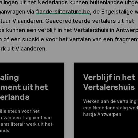
alingen uit het Nederlands kunnen buitenlandse uitg
aanvragen via
flandersliterature.be
, de Engelstalige 
atuur Vlaanderen. Geaccrediteerde vertalers uit het
s kunnen een verblijf in het Vertalershuis in Antwer
 of een subsidie voor het vertalen van een fragmen
erk uit Vlaanderen.
aling
Verblijf in het
ment uit het
Vertalershuis
erlands
Werken aan de vertaling
een Nederlandstalig werk
ële steun voor het
hartje Antwerpen
en van een fragment van
ams literair werk uit het
ands