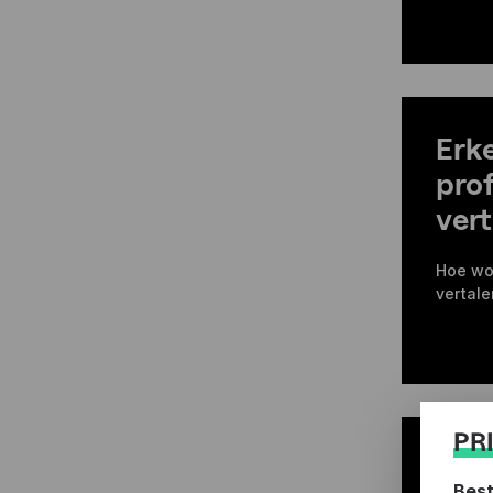
Erk
pro
vert
Hoe wo
vertale
PR
Vert
Best