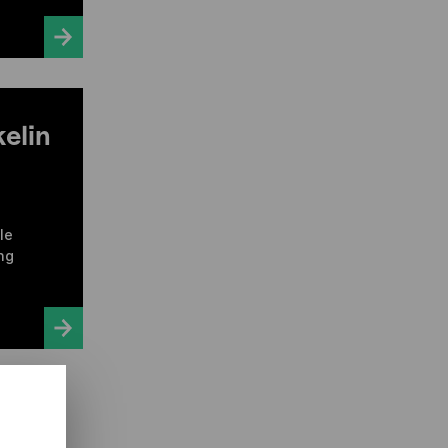
elin
le
ng