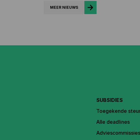
MEER NIEUWS
SUBSIDIES
Toegekende steu
Alle deadlines
Adviescommissie