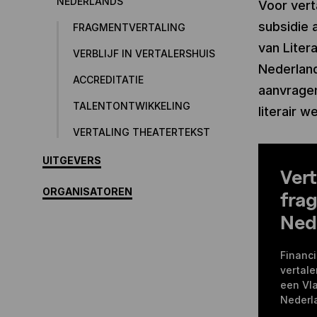
NEDERLANDS
Voor vert
subsidie 
FRAGMENTVERTALING
van Liter
VERBLIJF IN VERTALERSHUIS
Nederland
ACCREDITATIE
aanvragen
TALENTONTWIKKELING
literair w
VERTALING THEATERTEKST
UITGEVERS
Vert
ORGANISATOREN
frag
Ned
Financi
vertal
een Vla
Nederl