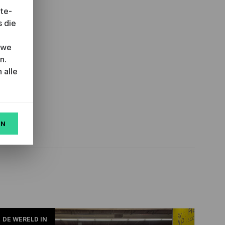
ite-
s die
 we
n.
 alle
EN
DE WERELD IN