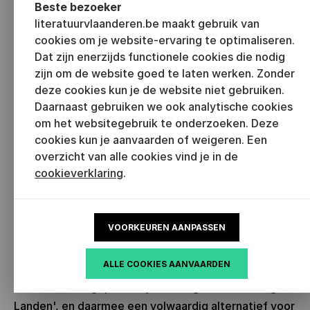
Beste bezoeker
pagina’s, maar die is ook nog eens heel specifiek. Het
literatuurvlaanderen.be maakt gebruik van
staat bol van de informatie en is tegelijk geschreven
cookies om je website-ervaring te optimaliseren.
in mijn kenmerkende stijl.”
Dat zijn enerzijds functionele cookies die nodig
zijn om de website goed te laten werken. Zonder
"Een concreet probleem was de vertaling van 'Lage
deze cookies kun je de website niet gebruiken.
Landen' (vaak gebruik ik hier ook de term
Daarnaast gebruiken we ook analytische cookies
'Nederlanden'). In het Frans is dat bij academische
om het websitegebruik te onderzoeken. Deze
historici traditioneel 'Pays-Bas', maar die term wekt
cookies kun je aanvaarden of weigeren. Een
meteen de associatie met Amsterdam en het huidige
overzicht van alle cookies vind je in de
cookieverklaring
.
Nederland, terwijl hier eigenlijk de volledige Benelux
bedoeld wordt. Daarom hebben we in overleg met
de vertalers gekozen voor 'Plats Pays'. In het
VOORKEUREN AANPASSEN
enkelvoud (Plat Pays) verwijst het natuurlijk naar Brel
en onderstreept het meteen het gewicht van
ALLE COOKIES AANVAARDEN
Vlaanderen in dit verhaal, terwijl de meervoudsvorm
een nauwkeurige, letterlijke weergave is van 'Lage
Landen', en daarmee een volwaardig alternatief voor