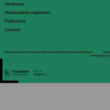
Vacatures
Huishoudelijk reglement
Publicaties
Contact
Privacy
Disclaimer
Toegankelijkheidsverklaring
Cookieverklaring
AI-
Cook
verklaring
aanp