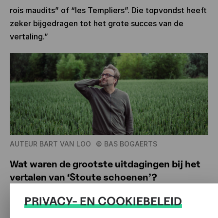
rois maudits” of “les Templiers”. Die topvondst heeft
zeker bijgedragen tot het grote succes van de
vertaling.”
AUTEUR BART VAN LOO
©
BAS BOGAERTS
Wat waren de grootste uitdagingen bij het
vertalen van ‘Stoute schoenen’?
PRIVACY- EN COOKIEBELEID
Bart: “Het was een bijna atletische onderneming. Er
is niet alleen heel veel tekst, ruim 800 geïllustreerde