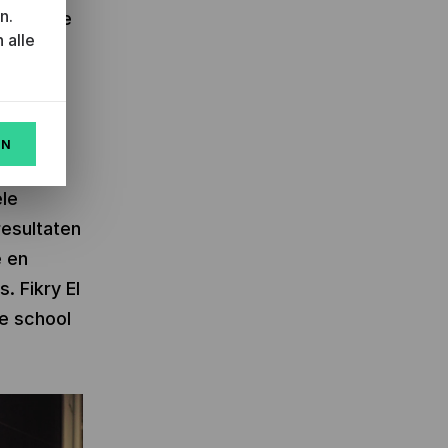
n.
moeilijke
 alle
reatief
EN
ele
resultaten
e en
 Fikry El
e school