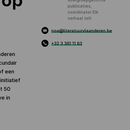
publicaties,
coördinator Elk
verhaal telt
noa@literatuurvlaanderen.be
+32 3 361 11 63
anderen
cundair
of een
nitiatief
st 50
e in