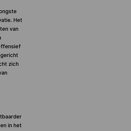
jongste
atie. Het
ten van
n
offensief
gericht
cht zich
van
htbaarder
en in het