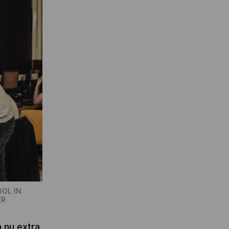
OOL IN
ER
n nu extra