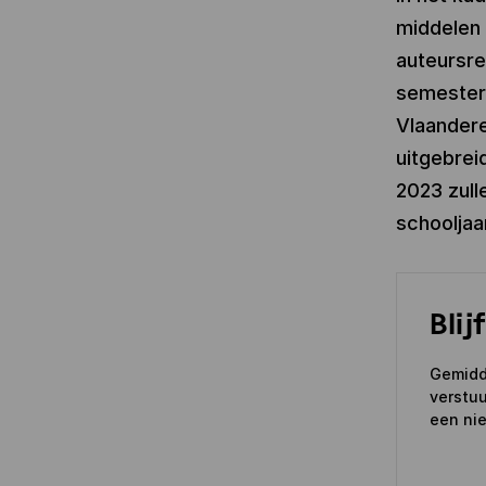
middelen
auteursre
semester 
Vlaandere
uitgebrei
2023 zull
schooljaa
Blij
Gemidd
verstuu
een nie