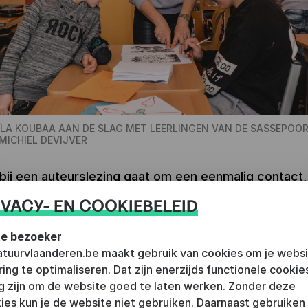
ÏLA KOUBAA AAN DE SLAG MET LEERLINGEN VAN DE SASSEPOOR
MICHIEL DEVIJVER
bij een auteurslezing gaat om een eenmalig contact,
sidenties in op een langer en intensiever traject. Bij
IVACY- EN COOKIEBELEID
 zal de focus ook specifiek liggen op zwakke en moei
e bezoeker
 niet-lezers. Het is de bedoeling dat een auteur één
ratuurvlaanderen.be maakt gebruik van cookies om je webs
s) lang in een school met de leerlingen aan de slag 
ring te optimaliseren. Dat zijn enerzijds functionele cookie
schrijven. Bovendien willen de residenties jongeren ni
g zijn om de website goed te laten werken. Zonder deze
om meer te lezen, maar ook om te schrijven. Eerder
ies kun je de website niet gebruiken. Daarnaast gebruiken