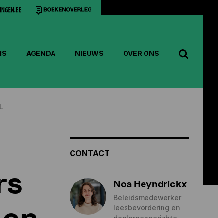
IS
AGENDA
NIEUWS
OVER ONS
L
CONTACT
rs
Noa Heyndrickx
Beleidsmedewerker
 op
leesbevordering en
doelgroepgerichte