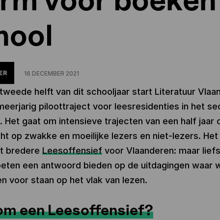
hool
ER
16 DECEMBER 2021
tweede helft van dit schooljaar start Literatuur Vla
eerjarig piloottraject voor leesresidenties in het se
. Het gaat om intensieve trajecten van een half jaar 
cht op zwakke en moeilijke lezers en niet-lezers. Het i
et bredere
Leesoffensief
voor Vlaanderen: maar lief
eten een antwoord bieden op de uitdagingen waar w
n voor staan op het vlak van lezen.
m een Leesoffensief?