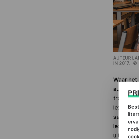
AUTEUR LA
IN 2017.
©
Waar het 
auteursre
PR
trajecten
Best
lezers en
lite
semester(
erva
lezen en 
nodi
uitdagen 
cook