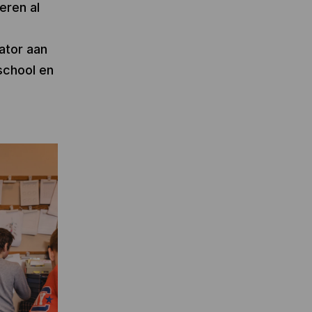
eren al
ator aan
school en