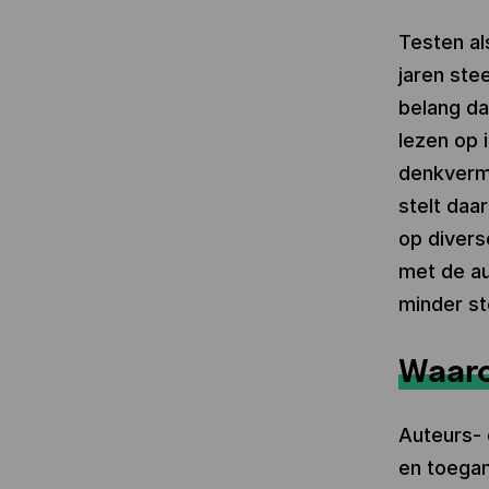
Testen al
jaren ste
belang da
lezen op 
denkvermo
stelt daa
op divers
met de au
minder st
Waaro
Auteurs- 
en toegan