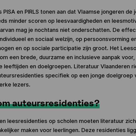
s PISA en PIRLS tonen aan dat Vlaamse jongeren de 
eds minder scoren op leesvaardigheden en leesmotiv
arvan mag je nochtans niet onderschatten. De effec
individueel en sociaal welzijn, op persoonsvorming e
gen en op sociale participatie zijn groot. Het Lees
rom een brede, duurzame en inclusieve aanpak voor, 
e leeftijden en doelgroepen. Literatuur Vlaanderen ri
teursresidenties specifiek op een jonge doelgroep 
erke lezers.
m auteursresidenties?
en leesresidenties op scholen moeten literatuur zic
kelijker maken voor leerlingen. Deze residenties ligg