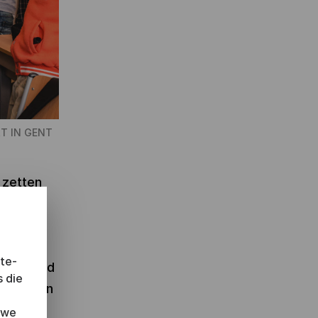
T IN GENT
 zetten
 deze
lijke
 of twee
ite-
gaat rond
s die
et alleen
 we