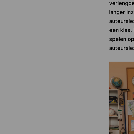
verlengd
langer in
auteursle
een klas.
spelen op
auteursle