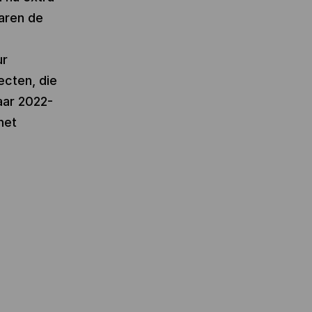
aren de
ur
ecten, die
aar 2022-
het