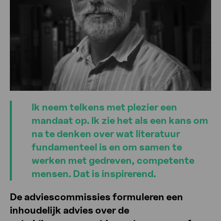
Ik neem telkens met plezier een
mandaat op. Ik zie het als een kans om
na te denken over wat literatuur
fundamenteel is en om samen te
werken met gedreven, competente
mensen. Dat is inspirerend.
De adviescommissies formuleren een
inhoudelijk advies over de