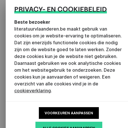
en eerlijk mogelijk. Vraag je niet af wat de
PRIVACY- EN COOKIEBELEID
commissieleden willen horen en probeer niets te
Beste bezoeker
verbloemen. Begin je aan een zoektocht met een
literatuurvlaanderen.be maakt gebruik van
open einde? Benoem dat, maar maak duidelijk dat je
cookies om je website-ervaring te optimaliseren.
onderweg doordachte stappen zult zetten. Je hoeft
Dat zijn enerzijds functionele cookies die nodig
geen duidelijk eindpunt te definiëren of honderd
zijn om de website goed te laten werken. Zonder
bijlagen bij je werkplan te voegen. Liever niet zelfs.
deze cookies kun je de website niet gebruiken.
Kom snel ter zake.”
Daarnaast gebruiken we ook analytische cookies
om het websitegebruik te onderzoeken. Deze
cookies kun je aanvaarden of weigeren. Een
Blijf op de hoogte
overzicht van alle cookies vind je in de
cookieverklaring
.
Ontvang belangrijke updates, handige tips,
inspirerende artikels en ander nieuws van
Literatuur Vlaanderen als eerste in je mailbox.
VOORKEUREN AANPASSEN