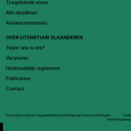
Toegekende steun
Alle deadlines
Adviescommissies
OVER LITERATUUR VLAANDEREN
Team: wie is wie?
Vacatures
Huishoudelijk reglement
Publicaties
Contact
Privacy
Disclaimer
Toegankelijkheidsverklaring
Cookieverklaring
AI-
Cook
verklaring
aanp