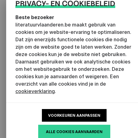
PRIVACY- EN COOKIEBELEID
Beste bezoeker
Joris Smeets
literatuurvlaanderen.be maakt gebruik van
Vertaalbeleid
cookies om je website-ervaring te optimaliseren.
Dat zijn enerzijds functionele cookies die nodig
joris
@literatuurvlaanderen.be
zijn om de website goed te laten werken. Zonder
deze cookies kun je de website niet gebruiken.
+32 3 270 31 65
Daarnaast gebruiken we ook analytische cookies
om het websitegebruik te onderzoeken. Deze
Joris werkt van maandag tot en met
donderdagvoormiddag.
cookies kun je aanvaarden of weigeren. Een
overzicht van alle cookies vind je in de
cookieverklaring
.
VOORKEUREN AANPASSEN
NIEUWS
ALLE COOKIES AANVAARDEN