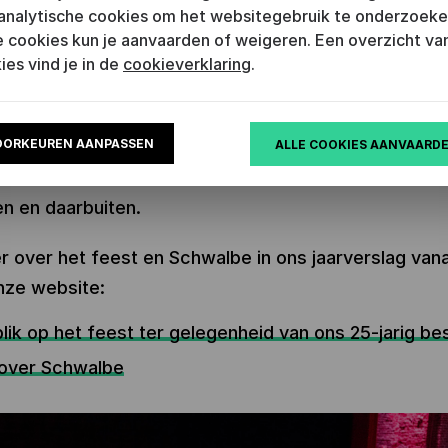
speeches van Caroline Gennez, Luc Devoldere en P
analytische cookies om het websitegebruik te onderzoeke
.
 cookies kun je aanvaarden of weigeren. Een overzicht van
ies vind je in de
cookieverklaring
.
eiding van het 25-jarig bestaan van Literatuur Vlaan
e ook een unieke publicatie over boeken en literatu
OORKEUREN AANPASSEN
ALLE COOKIES AANVAARD
bericht 180 pagina’s lang op een open, toegankelijk
manier over wat er reilt en zeilt in de wereld van het
n en daarbuiten.
 over het feest en Schwalbe in ons jaarverslag van
nze website:
lik op het feest ter gelegenheid van ons 25-jarig be
over Schwalbe