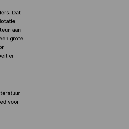
lers. Dat
dotatie
steun aan
een grote
or
oeit er
iteratuur
oed voor