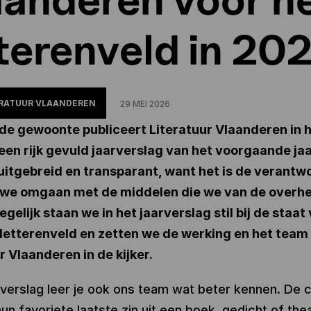
tterenveld in 20
ERATUUR VLAANDEREN
29 MEI 2026
de gewoonte publiceert Literatuur Vlaanderen in 
een rijk gevuld jaarverslag van het voorgaande jaa
uitgebreid en transparant, want het is de verantw
 we omgaan met de middelen die we van de overhe
Tegelijk staan we in het jaarverslag stil bij de staat
letterenveld en zetten we de werking en het team
r Vlaanderen in de kijker.
arverslag leer je ook ons team wat beter kennen. De c
hun favoriete laatste zin uit een boek, gedicht of the