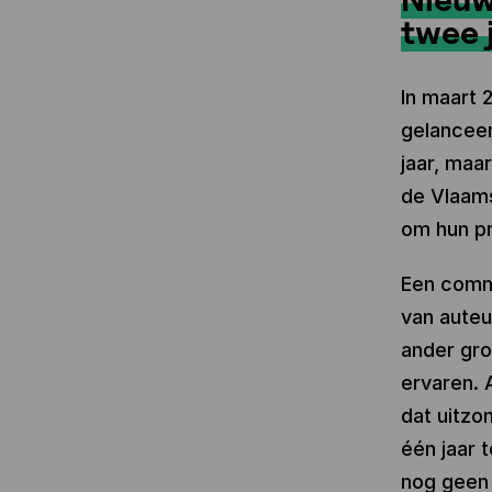
twee 
In maart
gelanceer
jaar, maa
de Vlaams
om hun pr
Een commi
van auteu
ander gro
ervaren. 
dat uitzo
één jaar 
nog geen 