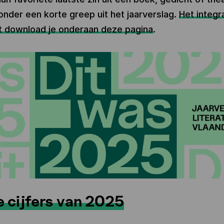
onder een korte greep uit het jaarverslag.
Het integr
 download je onderaan deze pagina
.
e cijfers van 2025