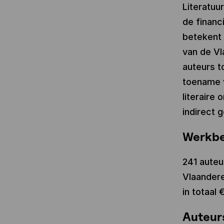
Literatuu
de financ
betekent 
van de Vl
auteurs t
toename v
literaire 
indirect 
Werkb
241 auteu
Vlaandere
in totaal
Auteur