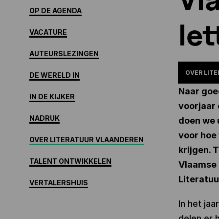
OP DE AGENDA
le
VACATURE
AUTEURSLEZINGEN
OVER LIT
DE WERELD IN
Naar goe
IN DE KIJKER
voorjaar 
NADRUK
doen we 
voor hoe
OVER LITERATUUR VLAANDEREN
krijgen. 
TALENT ONTWIKKELEN
Vlaamse 
Literatuu
VERTALERSHUIS
In het ja
delen er 