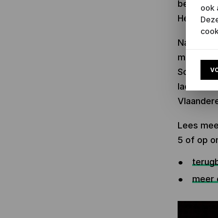
bevlogen 
ook 
Hermans
Deze
cook
Naar aanl
maakten w
V
Schwalbe 
laconieke 
Vlaandere
Lees meer
5 of op o
terugb
meer 