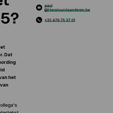
paul
@literatuurvlaanderen.be
25?
+32 476 75 37 01
het
r. Dat
oording
id
 van het
 van
ollega's
atertekst.