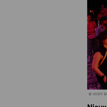
©
VICKY 
Nieuw