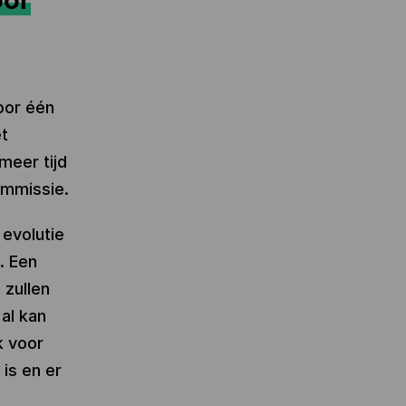
oor één
et
meer tijd
ommissie.
evolutie
. Een
 zullen
al kan
k voor
 is en er