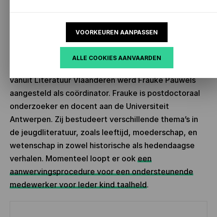
versterken en ontsluiten van kwaliteitsvolle
literatuur voor kinderen en jongeren in de klas.
VOORKEUREN AANPASSEN
Team Ieder kind taalheld
ALLE COOKIES AANVAARDEN
Om Ieder kind taalheld in goede banen te leiden
vanuit Literatuur Vlaanderen werd Frauke Pauwels
aangesteld als coördinator. Frauke is postdoctoraal
onderzoeker en docent aan de Universiteit
Antwerpen. Zij bestudeert verschillende thema’s in
de jeugdliteratuur, zoals leeftijd, moederschap, en
wetenschap in zowel historische als hedendaagse
verhalen. Momenteel loopt er ook
een
aanwervingsprocedure voor een ondersteunende
medewerker voor Ieder kind taalheld
.