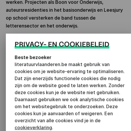
werken. Projecten als Boon voor Onderwijs,
auteursresidenties in het basisonderwijs en Leesjury
op school versterken de band tussen de
letterensector en het onderwijs.
5. Auteursontmoetingen
PRIVACY- EN COOKIEBELEID
Auteurs zijn de beste leesambassadeurs voor
Beste bezoeker
kinderen en jongeren.
Auteurslezingen
kunnen ook
literatuurvlaanderen.be maakt gebruik van
leerkrachten en andere leesbegeleiders inspireren
cookies om je website-ervaring te optimaliseren.
als effectieve taal- en leesbevorderaars.
Dat zijn enerzijds functionele cookies die nodig
zijn om de website goed te laten werken. Zonder
6. Kwaliteitsvolle literatuur in de klas
deze cookies kun je de website niet gebruiken.
Daarnaast gebruiken we ook analytische cookies
Een gevarieerd boekenaanbod met rijke teksten is
om het websitegebruik te onderzoeken. Deze
een essentiële bouwsteen voor sterke taal- en
cookies kun je aanvaarden of weigeren. Een
leesontwikkeling. Binnen het project Ieder kind
overzicht van alle cookies vind je in de
cookieverklaring
.
taalheld zet Literatuur Vlaanderen in op het