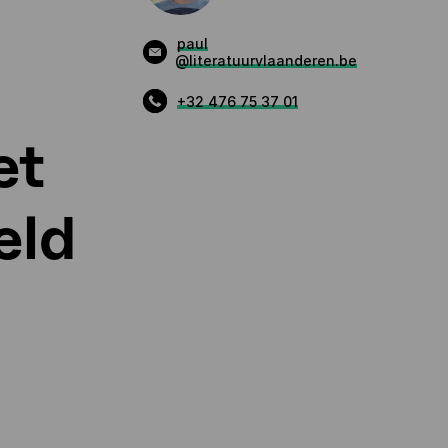
paul
@literatuurvlaanderen.be
+32 476 75 37 01
et
eld