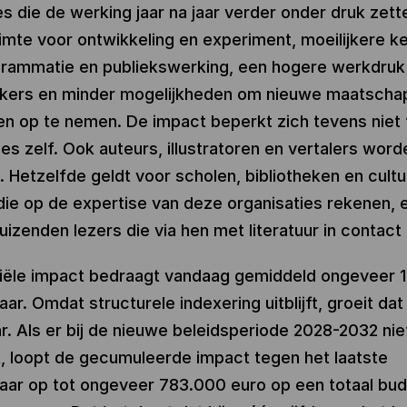
s die de werking jaar na jaar verder onder druk zett
imte voor ontwikkeling en experiment, moeilijkere k
rammatie en publiekswerking, een hogere werkdruk
ers en minder mogelijkheden om nieuwe maatschap
en op te nemen. De impact beperkt zich tevens niet 
ies zelf. Ook auteurs, illustratoren en vertalers word
. Hetzelfde geldt voor scholen, bibliotheken en cultu
die op de expertise van deze organisaties rekenen, 
uizenden lezers die via hen met literatuur in contac
ciële impact bedraagt vandaag gemiddeld ongeveer 
aar. Omdat structurele indexering uitblijft, groeit da
aar. Als er bij de nieuwe beleidsperiode 2028-2032 nie
, loopt de gecumuleerde impact tegen het laatste
aar op tot ongeveer 783.000 euro op een totaal bu