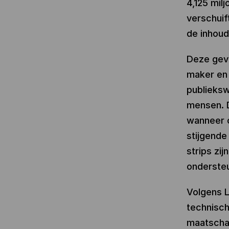
4,125 mil
verschuif
de inhoud
Deze gevo
maker en 
publieksw
mensen. D
wanneer 
stijgende
strips zij
ondersteu
Volgens L
technische
maatschap