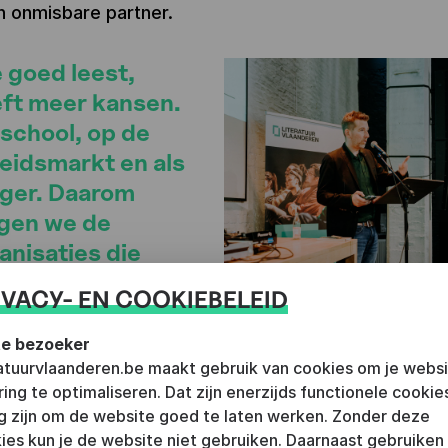
n onmisbare partner.
 goed leest,
ft meer kansen.
school, op de
eidsmarkt en als
ger. Daarom
gen we de
anisaties die
elijks investeren
PAUL HERMANS
©
THE UNTOL
IVACY- EN COOKIEBELEID
leesbevordering
t vanzelfsprekend vinden.
e bezoeker
ratuurvlaanderen.be maakt gebruik van cookies om je webs
 HERMANS (DIRECTEUR LITERATUUR VLAANDEREN)
ring te optimaliseren. Dat zijn enerzijds functionele cookie
g zijn om de website goed te laten werken. Zonder deze
igheid is bovendien een belangrijke voorwaarde vo
ies kun je de website niet gebruiken. Daarnaast gebruiken