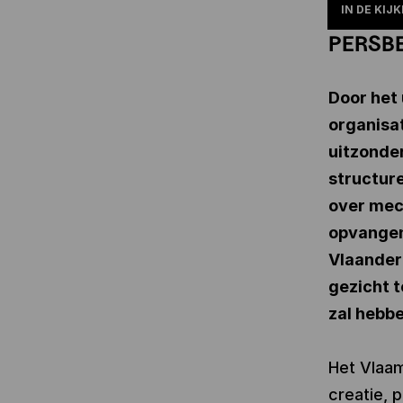
IN DE KIJK
PERSB
Door het 
organisat
uitzonder
structur
over mec
opvangen,
Vlaander
gezicht t
zal hebbe
Het Vlaam
creatie, 