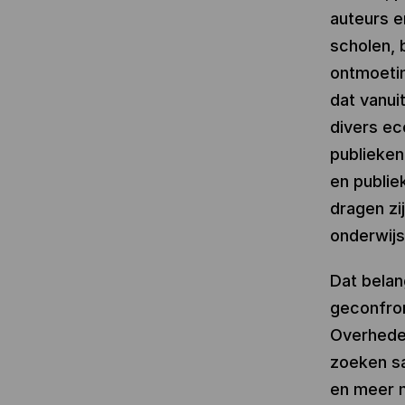
auteurs en
scholen, 
ontmoetin
dat vanui
divers ec
publieken
en publie
dragen zi
onderwijs
Dat belan
geconfron
Overheden
zoeken sa
en meer m