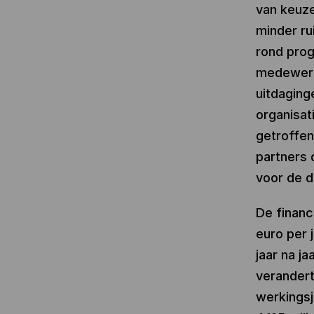
van keuze
minder ru
rond prog
medewerk
uitdaging
organisat
getroffen
partners 
voor de d
De finan
euro per j
jaar na j
verandert
werkingsj