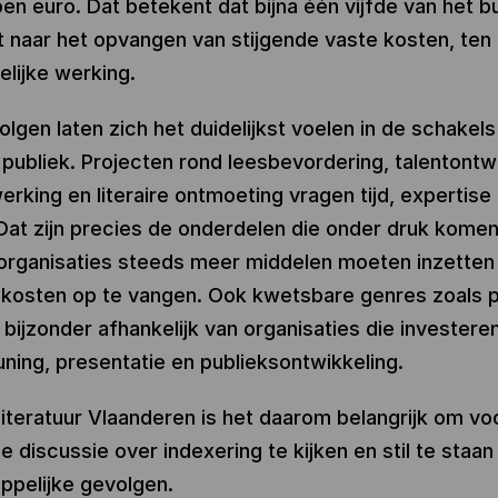
joen euro. Dat betekent dat bijna één vijfde van het 
t naar het opvangen van stijgende vaste kosten, ten
elijke werking.
lgen laten zich het duidelijkst voelen in de schakel
publiek. Projecten rond leesbevordering, talentontwi
erking en literaire ontmoeting vragen tijd, expertise
at zijn precies de onderdelen die onder druk komen
organisaties steeds meer middelen moeten inzette
 kosten op te vangen. Ook kwetsbare genres zoals 
n bijzonder afhankelijk van organisaties die investeren
ning, presentatie en publieksontwikkeling.
iteratuur Vlaanderen is het daarom belangrijk om voo
 discussie over indexering te kijken en stil te staan 
pelijke gevolgen.