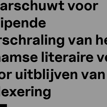
arschuwt voor
uipende
rschraling van h
amse literaire v
r uitblijven van
dexering