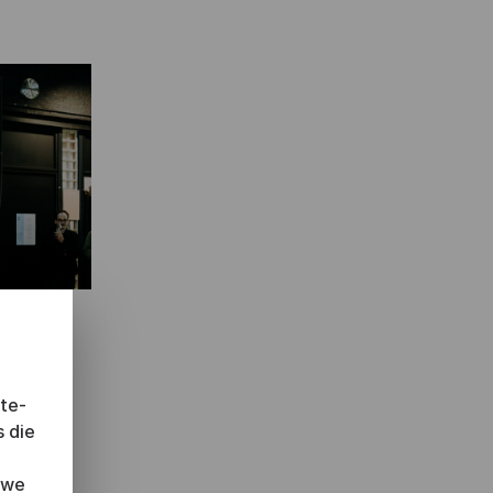
D
ite-
s die
or
 we