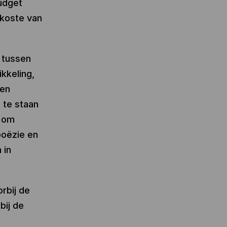
budget
 koste van
s tussen
kkeling,
 en
 te staan
n om
poëzie en
 in
rbij de
bij de