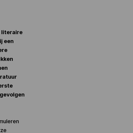
literaire
ij een
ere
ikken
nen
eratuur
erste
e gevolgen
imuleren
 ze