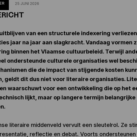
ER
25 JUNI 2026
ERICHT
uitblijven van een structurele indexering verliezen 
ies jaar na jaar aan slagkracht. Vandaag vormen z
ing binnen het Vlaamse cultuurbeleid. Terwijl and
eel ondersteunde culturele organisaties wel besch
hanismen die de impact van stijgende kosten kun
 geldt dit dus niet voor literaire organisaties. Lit
en waarschuwt voor een ontwikkeling die op het e
echnisch lijkt, maar op langere termijn belangrijk
n.
se literaire middenveld vervult een sleutelrol. Ze st
presentatie, reflectie en debat. Voorts ondersteunen