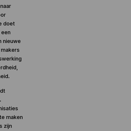
 naar
oor
ie doet
j een
en nieuwe
n makers
kswerking
erdheid,
eid.
dt
.
nisaties
 te maken
 zijn