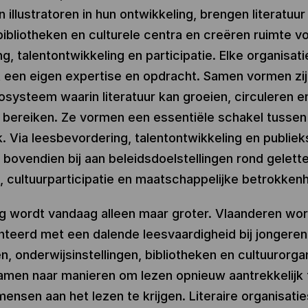
 illustratoren in hun ontwikkeling, brengen literatuur
bibliotheken en culturele centra en creëren ruimte v
g, talentontwikkeling en participatie. Elke organisat
t een eigen expertise en opdracht. Samen vormen zi
osysteem waarin literatuur kan groeien, circuleren 
 bereiken. Ze vormen een essentiële schakel tusse
k. Via leesbevordering, talentontwikkeling en publie
j bovendien bij aan beleidsdoelstellingen rond gelett
, cultuurparticipatie en maatschappelijke betrokkenh
g wordt vandaag alleen maar groter. Vlaanderen wor
teerd met een dalende leesvaardigheid bij jongeren
, onderwijsinstellingen, bibliotheken en cultuurorga
men naar manieren om lezen opnieuw aantrekkelijk
ensen aan het lezen te krijgen. Literaire organisaties