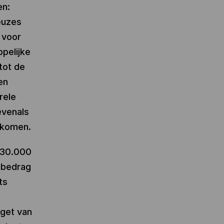
en:
euzes
 voor
pelijke
tot de
en
rele
evenals
t komen.
130.000
t bedrag
ts
dget van