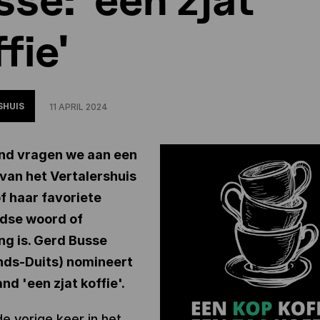
fie'
SHUIS
11 APRIL 2024
nd vragen we aan een
van het Vertalershuis
of haar favoriete
dse woord of
ng is. Gerd Busse
nds-Duits) nomineert
d 'een zjat koffie'.
de vorige keer in het