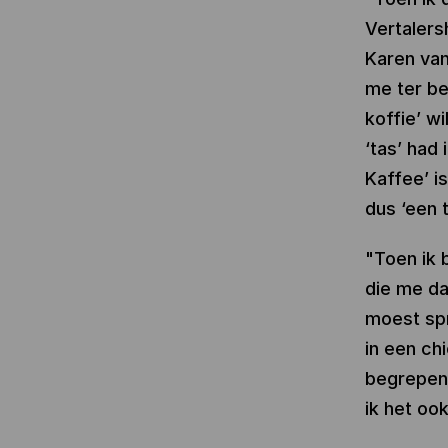
Vertalers
Karen van
me ter be
koffie’ w
‘tas’ had
Kaffee’ i
dus ‘een t
"Toen ik 
die me dat
moest spr
in een ch
begrepen,
ik het oo