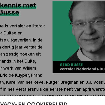
kennis met
Busse
 is vertaler en literair
r Duitse en
se uitgeverijen. In de
 dertig jaar vertaalde
dan zestig boeken uit
lands in het Duits,
r werk van Willem
 Eric de Kuyper, Frank
, Karel van het Reve, Rutger Bregman en J.J. Voskui
ijf in het Vertalershuis de eerste helft van april werkt
aling van 'Alles voor Vincent: Het leven van Jo van Go
oor Verlag Herder.
IVACY- EN COOKIEBELEID