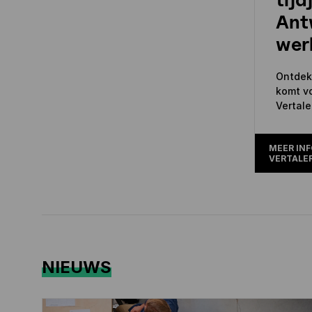
Ant
wer
Ontdek 
komt vo
Vertale
MEER INF
VERTALE
NIEUWS