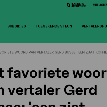
SUBSIDIES
TOEGEKENDE STEUN
VERTALERSHU
VORIETE WOORD VAN VERTALER GERD BUSSE: 'EEN ZJAT KOFFIE
t favoriete woo
n vertaler Gerd
se: 'een zjat