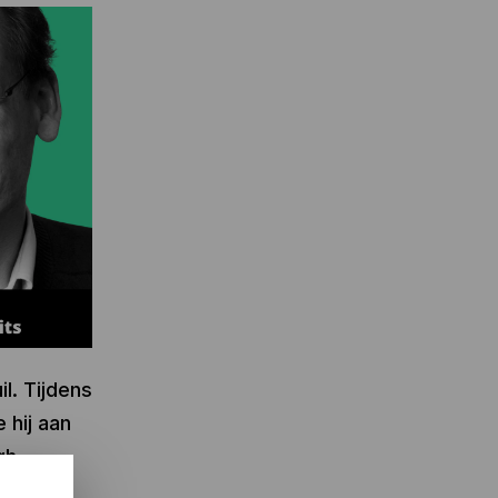
l. Tijdens
e hij aan
gh-