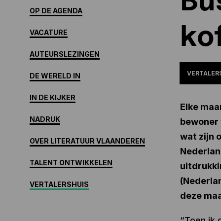
OP DE AGENDA
kof
VACATURE
AUTEURSLEZINGEN
VERTALER
DE WERELD IN
IN DE KIJKER
Elke maa
NADRUK
bewoner 
wat zijn 
OVER LITERATUUR VLAANDEREN
Nederlan
TALENT ONTWIKKELEN
uitdrukki
(Nederla
VERTALERSHUIS
deze maan
“Toen ik 