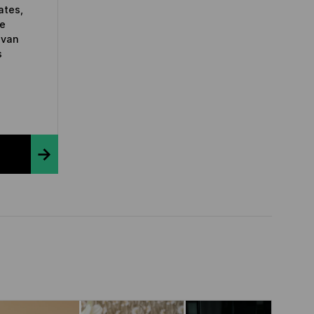
ates,
de
 van
s