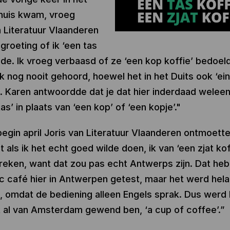
huis kwam, vroeg
 Literatuur Vlaanderen
groeting of ik ‘een tas
ilde. Ik vroeg verbaasd of ze ‘een kop koffie’ bedoel
 ik nog nooit gehoord, hoewel het in het Duits ook ‘e
s. Karen antwoordde dat je dat hier inderdaad weleen
as’ in plaats van ‘een kop’ of ‘een kopje’."
begin april Joris van Literatuur Vlaanderen ontmoette
 als ik het echt goed wilde doen, ik van ‘een zjat kof
eken, want dat zou pas echt Antwerps zijn. Dat heb i
ic café hier in Antwerpen getest, maar het werd hela
 omdat de bediening alleen Engels sprak. Dus werd 
k al van Amsterdam gewend ben, ‘a cup of coffee’.”