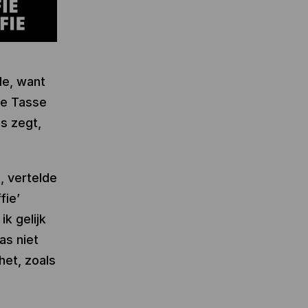
de, want
ine Tasse
s zegt,
, vertelde
fie’
k gelijk
as niet
het, zoals