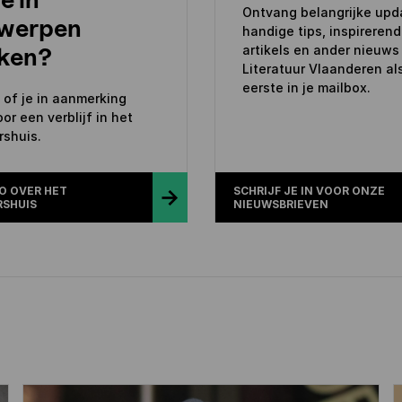
Ontvang belangrijke upd
werpen
handige tips, inspireren
ken?
artikels en ander nieuws
Literatuur Vlaanderen al
eerste in je mailbox.
of je in aanmerking
or een verblijf in het
rshuis.
O OVER HET
SCHRIJF JE IN VOOR ONZE
RSHUIS
NIEUWSBRIEVEN