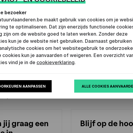
e bezoeker
het vertalershuis
ratuurvlaanderen.be maakt gebruik van cookies om je webs
ring te optimaliseren. Dat zijn enerzijds functionele cookie
 uit het Nederlands zijn de beste ambassadeurs voo
g zijn om de website goed te laten werken. Zonder deze
ies kun je de website niet gebruiken. Daarnaast gebruiken
r in het buitenland. Literatuur Vlaanderen hecht dan o
analytische cookies om het websitegebruik te onderzoeke
n een goede ondersteuning van literair vertalers. Zo
 cookies kun je aanvaarden of weigeren. Een overzicht van
t ze elke maand twee tot vier vertalers in het Verta
ies vind je in de
cookieverklaring
.
 Antwerpen. Daar kunnen ze rustig werken aan hun ve
nderdompelen in de Vlaamse cultuur en de gesproken
an het Vertalershuis wordt mee mogelijk gemaakt d
OORKEUREN AANPASSEN
ALLE COOKIES AANVAARD
werpen.
jij graag een
Blijf op de ho
je in