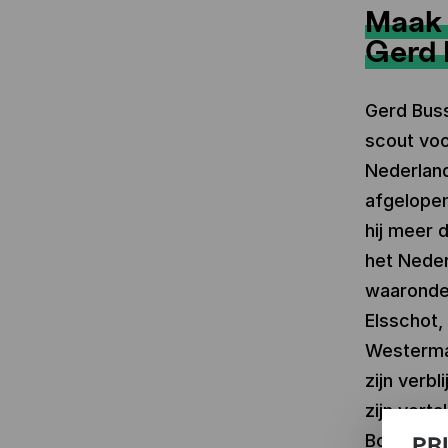
Maak 
Gerd 
Gerd Busse
scout voo
Nederland
afgelopen
hij meer 
het Neder
waaronde
Elsschot,
Westerman
zijn verbl
zijn vert
Bonger' v
PR