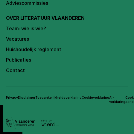
Adviescommissies
OVER LITERATUUR VLAANDEREN
Team: wie is wie?
Vacatures
Huishoudelijk reglement
Publicaties
Contact
Privacy
Disclaimer
Toegankelijkheidsverklaring
Cookieverklaring
AI-
Cook
verklaring
aanp