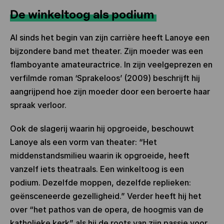
De winkeltoog als podium
Al sinds het begin van zijn carrière heeft Lanoye een
bijzondere band met theater. Zijn moeder was een
flamboyante amateuractrice. In zijn veelgeprezen en
verfilmde roman ‘Sprakeloos’ (2009) beschrijft hij
aangrijpend hoe zijn moeder door een beroerte haar
spraak verloor.
Ook de slagerij waarin hij opgroeide, beschouwt
Lanoye als een vorm van theater: “Het
middenstandsmilieu waarin ik opgroeide, heeft
vanzelf iets theatraals. Een winkeltoog is een
podium. Dezelfde moppen, dezelfde replieken:
geënsceneerde gezelligheid.” Verder heeft hij het
over “het pathos van de opera, de hoogmis van de
katholieke kerk” als hij de roots van zijn passie voor