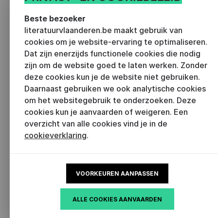
Vanaf de jaren negentig komen maatschappelijke
thema’s veel meer op de voorgrond in het werk van
Beste bezoeker
Lanoye. In zijn romans voltrekt zich een ontwikkeling
literatuurvlaanderen.be maakt gebruik van
cookies om je website-ervaring te optimaliseren.
van ‘kleine’ autobiografisch gekleurde verhalen (‘Een
Dat zijn enerzijds functionele cookies die nodig
slagerszoon met een brilletje’) naar grote verhalen
zijn om de website goed te laten werken. Zonder
over de mistoestanden in de Belgische samenleving
deze cookies kun je de website niet gebruiken.
(‘Het goddelijk monster’, ‘Zwarte tranen’, ‘Het derde
Daarnaast gebruiken we ook analytische cookies
huwelijk’) en in onze geglobaliseerde wereld
om het websitegebruik te onderzoeken. Deze
(‘Gelukkige slaven’). De Vlaamse collaboratie tijdens
cookies kun je aanvaarden of weigeren. Een
de Tweede Wereldoorlog is een blijvende fascinatie
overzicht van alle cookies vind je in de
voor Lanoye (‘De Draaischijf’).
cookieverklaring
.
Hetzelfde gebeurt in zijn toneelstukken. ‘Fort
Europa’ (2005) is een goed voorbeeld. Het is een
VOORKEUREN AANPASSEN
hybride tekst die bestaat uit zeven monologen van
archetypische figuren die voor een enscenering
ALLE COOKIES AANVAARDEN
verknipt kunnen worden, maar de tekst kan ook als