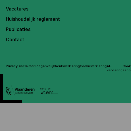
Vacatures
Huishoudelijk reglement
Publicaties
Contact
Privacy
Disclaimer
Toegankelijkheidsverklaring
Cookieverklaring
AI-
Cook
verklaring
aanp