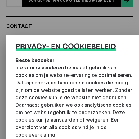
SCHRIJF JE IN VOOR ONZE NIEUWSBRIEVEN
CONTACT
PRIVACY- EN COOKIEBELEID
Marieke Roels
Coördinator beleid in Vlaanderen en
Beste bezoeker
werkbeurzen, beleidsmedewerker literaire
literatuurvlaanderen.be maakt gebruik van
tijdschriften
cookies om je website-ervaring te optimaliseren.
marieke
@literatuurvlaanderen.be
Dat zijn enerzijds functionele cookies die nodig
zijn om de website goed te laten werken. Zonder
+32 3 270 31 69
deze cookies kun je de website niet gebruiken.
Marieke werkt niet op woensdag.
Daarnaast gebruiken we ook analytische cookies
om het websitegebruik te onderzoeken. Deze
cookies kun je aanvaarden of weigeren. Een
ALLES
overzicht van alle cookies vind je in de
AUTEURSRESIDENTIES
cookieverklaring
.