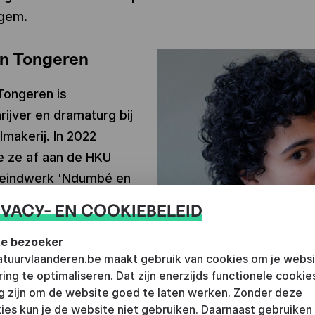
lgem.
an Tongeren
Tongeren is
rijver en dramaturg bij
makerij. In 2022
e ze af aan de HKU
 eindwerk 'Ndumbé en
nbende' (9+) en een
IVACY- EN COOKIEBELEID
over het belang van
resentatie. In
e bezoeker
ratuurvlaanderen.be maakt gebruik van cookies om je webs
 jaar schreef ze voor
ring te optimaliseren. Dat zijn enerzijds functionele cookie
makerij en Urban Myth
g zijn om de website goed te laten werken. Zonder deze
akaaru
ies kun je de website niet gebruiken. Daarnaast gebruiken