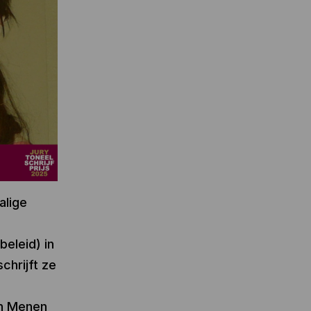
alige
eleid) in
hrijft ze
in Menen