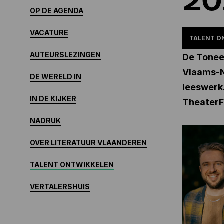
OP DE AGENDA
VACATURE
TALENT O
AUTEURSLEZINGEN
De Toneel
Vlaams-N
DE WERELD IN
leeswerk
IN DE KIJKER
TheaterFe
NADRUK
OVER LITERATUUR VLAANDEREN
TALENT ONTWIKKELEN
VERTALERSHUIS