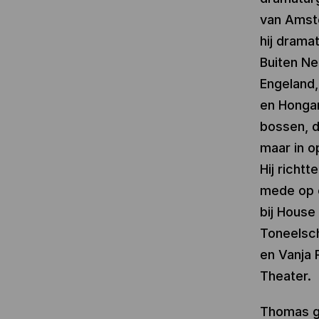
van Amste
hij drama
Buiten Ne
Engeland,
en Hongari
bossen, d
maar in o
Hij richtt
mede op 
bij House
Toneelsch
en Vanja R
Theater.
Thomas ge