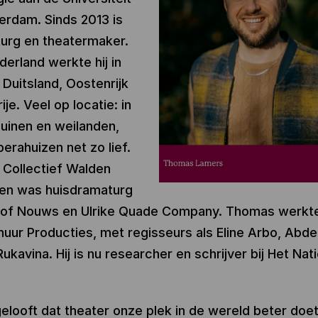
rdam. Sinds 2013 is
turg en theatermaker.
derland werkte hij in
 Duitsland, Oostenrijk
je. Veel op locatie: in
uinen en weilanden,
perahuizen net zo lief.
e Collectief Walden
en was huisdramaturg
 of Nouws en Ulrike Quade Company. Thomas werkte 
uur Producties, met regisseurs als Eline Arbo, Abde
ukavina. Hij is nu researcher en schrijver bij Het Nat
looft dat theater onze plek in de wereld beter doe