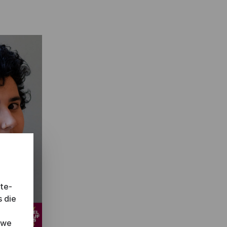
ite-
s die
 we