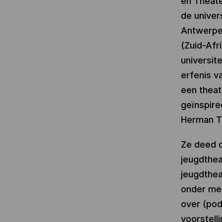
en Theat
de univer
Antwerpe
(Zuid-Afri
universit
erfenis v
een theat
geïnspire
Herman T
Ze deed o
jeugdthea
jeugdthea
onder me
over (pod
voorstell