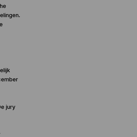
che
elingen.
te
lijk
ecember
e jury
,