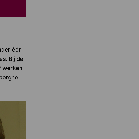
onder één
es. Bij de
lf werken
nberghe