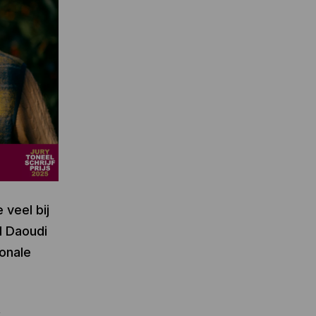
veel bij
l Daoudi
ionale
t