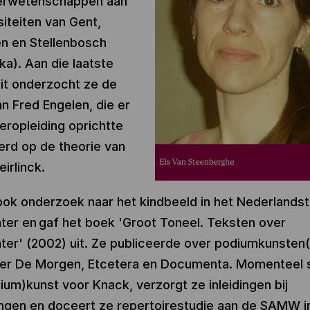
erwetenschappen aan
siteiten van Gent,
n en Stellenbosch
ka). Aan die laatste
eit onderzocht ze de
an Fred Engelen, die er
eropleiding oprichtte
erd op de theorie van
eirlinck.
ok onderzoek naar het kindbeeld in het Nederlandst
ter en gaf het boek 'Groot Toneel. Teksten over
ter' (2002) uit. Ze publiceerde over podiumkunsten(b
er De Morgen, Etcetera en Documenta. Momenteel sc
ium)kunst voor Knack, verzorgt ze inleidingen bij
ingen en doceert ze repertoirestudie aan de SAMW 