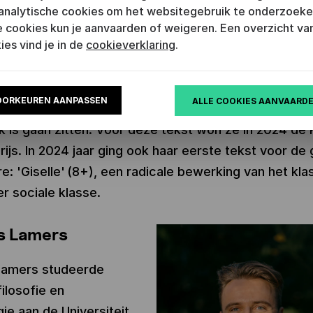
 (8+), over hoe het
analytische cookies om het websitegebruik te onderzoeke
 cookies kun je aanvaarden of weigeren. Een overzicht van
 verleden doorwerkt in het heden.
ies vind je in de
cookieverklaring
.
ter aan de Rijn schreef ze, in coproductie met Thea
k en Theater Oostpool, de klassenvoorstelling
OORKEUREN AANPASSEN
ALLE COOKIES AANVAARD
nest' (10+), over twee zusjes wiens moeder op ee
k is gaan zitten. Voor deze tekst won ze in 2024 de
ijs. In 2024 jaar ging ook haar eerste tekst voor de 
re: 'Giselle' (8+), een radicale bewerking van het kla
ver sociale klasse.
 Lamers
amers studeerde
filosofie en
ie aan de Universiteit