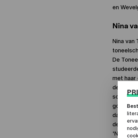
en Weve
Nina v
Nina van 
toneelsch
De Toneel
studeerd
met haar
de Wolve
PR
scriptie 
goede rep
Best
lite
datzelfde
erva
de Toneel
nodi
'Naar Nd
cook