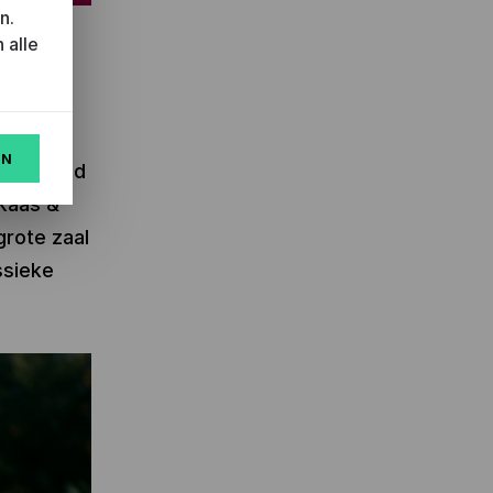
n.
 alle
ter
EN
n ochtend
 Kaas &
grote zaal
ssieke