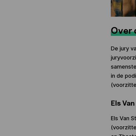
Over 
De jury v
juryvoorzi
samenstel
in de pod
(voorzitt
Els Va
Els Van 
(voorzitt