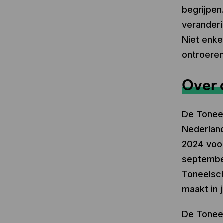
begrijpen
veranderi
Niet enkel
ontroeren
Over 
De Toneel
Nederland
2024 voor
september
Toneelsch
maakt in 
De Toneel