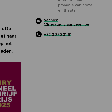
promotie van proza
en theater
yannick
@literatuurvlaanderen.be
n. De
+32 3 270 31 61
met haar
p het
yleden.