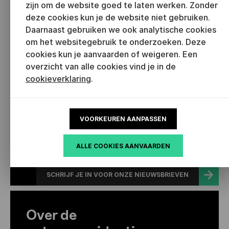
zijn om de website goed te laten werken. Zonder
voor het Lezen’ wil daarom zoveel mogelijk
deze cookies kun je de website niet gebruiken.
Vlamingen mobiliseren om te lezen, voor te lezen of
Daarnaast gebruiken we ook analytische cookies
samen te lezen.
om het websitegebruik te onderzoeken. Deze
cookies kun je aanvaarden of weigeren. Een
overzicht van alle cookies vind je in de
Blijf op de hoogte
cookieverklaring
.
Ontvang belangrijke updates, handige tips,
inspirerende artikels en ander nieuws van
VOORKEUREN AANPASSEN
Literatuur Vlaanderen als eerste in je mailbox.
ALLE COOKIES AANVAARDEN
SCHRIJF JE IN VOOR ONZE NIEUWSBRIEVEN
Over de