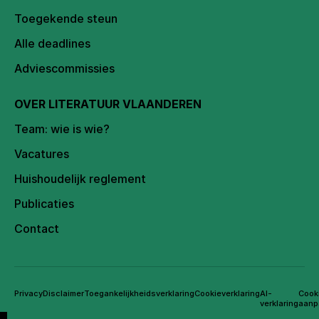
Toegekende steun
Alle deadlines
Adviescommissies
OVER LITERATUUR VLAANDEREN
Team: wie is wie?
Vacatures
Huishoudelijk reglement
Publicaties
Contact
Privacy
Disclaimer
Toegankelijkheidsverklaring
Cookieverklaring
AI-
Cook
verklaring
aanp