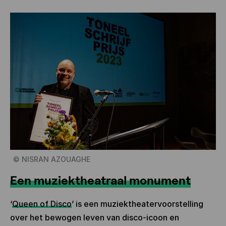
©
NISRAN AZOUAGHE
Een muziektheatraal monument
‘
Queen of Disco
’
is een muziektheatervoorstelling
over het bewogen leven van disco-icoon en