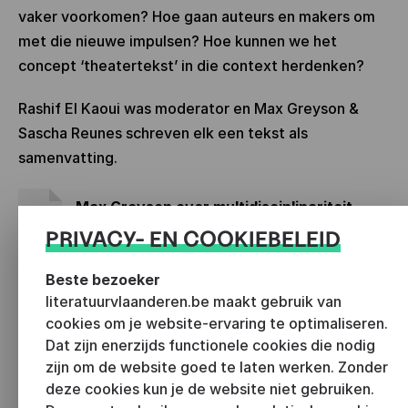
vaker voorkomen? Hoe gaan auteurs en makers om
met die nieuwe impulsen? Hoe kunnen we het
concept ‘theatertekst’ in die context herdenken?
Rashif El Kaoui was moderator en Max Greyson &
Sascha Reunes schreven elk een tekst als
samenvatting.
Max Greyson over multidisciplinariteit
pdf - 74.79KB
PRIVACY- EN COOKIEBELEID
Beste bezoeker
Sascha Reunes over multidisciplinariteit
literatuurvlaanderen.be maakt gebruik van
pdf - 73.24KB
cookies om je website-ervaring te optimaliseren.
Internationalisering
Dat zijn enerzijds functionele cookies die nodig
zijn om de website goed te laten werken. Zonder
deze cookies kun je de website niet gebruiken.
Langzamerhand worden meer en meer