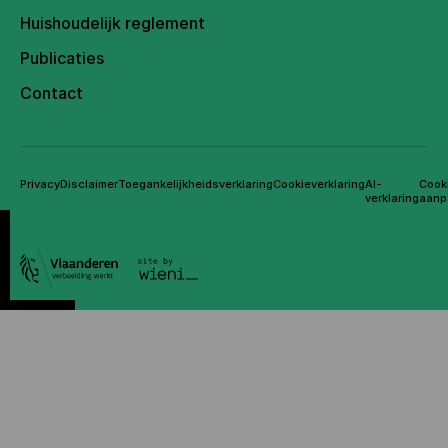
Huishoudelijk reglement
Publicaties
Contact
Privacy
Disclaimer
Toegankelijkheidsverklaring
Cookieverklaring
AI-
Cook
verklaring
aanp