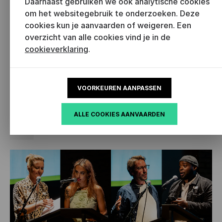
Daarnaast gebruiken we ook analytische cookies
theaterteksten uit Vlaanderen en Nederland
om het websitegebruik te onderzoeken. Deze
vertaald, maar speel- of publicatiekansen in het
cookies kun je aanvaarden of weigeren. Een
buitenland blijven beperkt. Op welke manier kan de
overzicht van alle cookies vind je in de
internationalisering van Nederlandstalige
cookieverklaring
.
theaterteksten gestimuleerd worden?
Maaike Bergstra was moderator en Luna Wicks
VOORKEUREN AANPASSEN
schreef een tekst als samenvatting.
ALLE COOKIES AANVAARDEN
Luna Wicks over internationalisering
pdf - 73.97KB