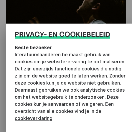
PRIVACY- EN COOKIEBELEID
Beste bezoeker
literatuurvlaanderen.be maakt gebruik van
cookies om je website-ervaring te optimaliseren.
Dat zijn enerzijds functionele cookies die nodig
zijn om de website goed te laten werken. Zonder
deze cookies kun je de website niet gebruiken.
Daarnaast gebruiken we ook analytische cookies
om het websitegebruik te onderzoeken. Deze
©
LES KACZMAREK
cookies kun je aanvaarden of weigeren. Een
‘Pygmalion, of de billen van het beeld’ van
overzicht van alle cookies vind je in de
David Roos
cookieverklaring
.
‘(maat 306) Een gedachte: / als de schoonheid al