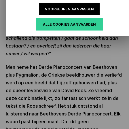
twintig eeuwen op een voetstuk staat / van Ovidius
VOORKEUREN AANPASSEN
tot Bilthoven – Beethoven / als de schoonheid een
kathedraal is waarin / ik woon / als je eeuwenlang
ALLE COOKIES AANVAARDEN
gelooft dat er zoiets / bestaat als de schoonheid /
schallend als trompetten / gaat de schoonheid dan
bestaan? / en overleeft zij dan iedereen die haar
omver / wil werpen?’
Men neme het Derde Pianoconcert van Beethoven
plus Pygmalion, de Griekse beeldhouwer die verliefd
werd op een beeld dat hij zelf gehouwen had, plus
de queer levensvisie van David Roos. Zo vreemd
deze combinatie lijkt, zo fantastisch werkt ze in de
tekst die Roos schreef. Het stuk ontstond al
luisterend naar Beethovens Derde Pianoconcert. Elk
woord past bij een maat. Dat dit geen